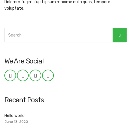
Dolorem fugiat fugit ipsum maxime nulla quos, tempore
voluptate.
Search
SEAR
for:
We Are Social
Recent Posts
Hello world!
June 13, 2020